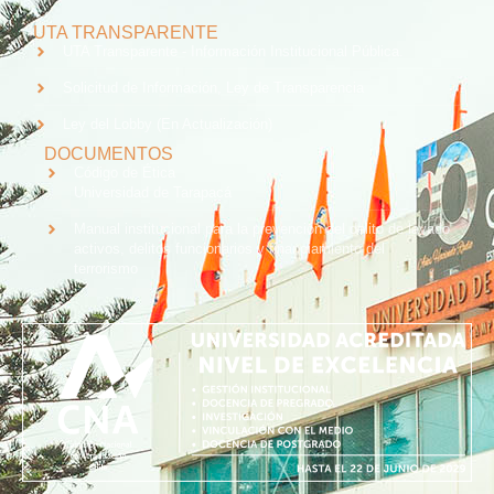
UTA TRANSPARENTE
UTA Transparente - Información Institucional Pública.
Solicitud de Información, Ley de Transparencia
Ley del Lobby (En Actualización)
DOCUMENTOS
Código de Ética
Universidad de Tarapacá
Manual institucional para la prevención del delito de lavado
activos, delitos funcionarios y financiamiento del
terrorismo