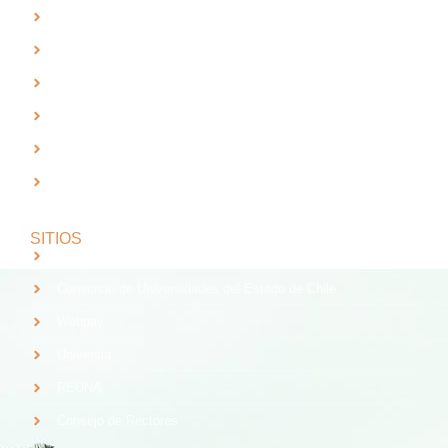
Radio UTA - 95.9 FM en Arica
Trabaja con Nosotros
Validación de Documentos
RTV UTA
Solicitud de Planes y Programas
Índice de Radiación Solar - Laboratorio de Radiación UV
SITIOS
Santander
Consorcio de Universidades del Estado de Chile
Webpay
Universia
REUNA
Consejo de Rectores