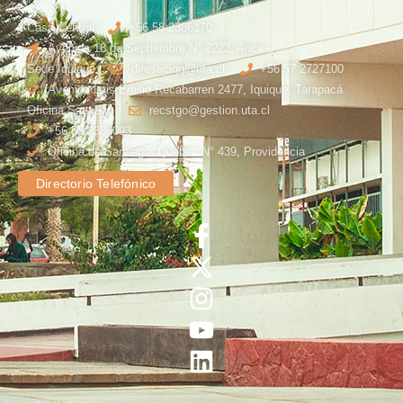
Casa Central
+56 58 2386170
Avenida 18 de Septiembre N° 2222, Arica
Sede Iquique
direseciqq@uta.cl
+56 57 2727100​
Avenida Luis Emilio Recabarren 2477, Iquique, Tarapacá
Oficina Santiago
recstgo@gestion.uta.cl
+56 58 2386093
Oficina de Santiago: Quebec N° 439, Providencia
Directorio Telefónico