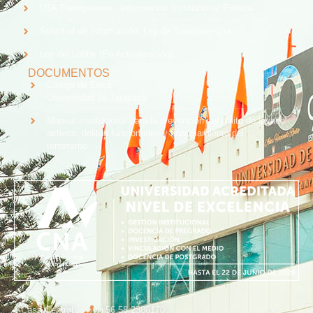
UTA Transparente - Información Institucional Pública.
Solicitud de Información, Ley de Transparencia
Ley del Lobby (En Actualización)
DOCUMENTOS
Código de Ética
Universidad de Tarapacá
Manual institucional para la prevención del delito de lavado
activos, delitos funcionarios y financiamiento del
terrorismo
Casa Central
+56 58 2386170