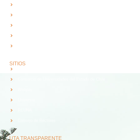
Trabaja con Nosotros
Validación de Documentos
RTV UTA
Solicitud de Planes y Programas
Índice de Radiación Solar - Laboratorio de Radiación UV
SITIOS
Santander
Consorcio de Universidades del Estado de Chile
Webpay
Universia
REUNA
Consejo de Rectores
UTA TRANSPARENTE