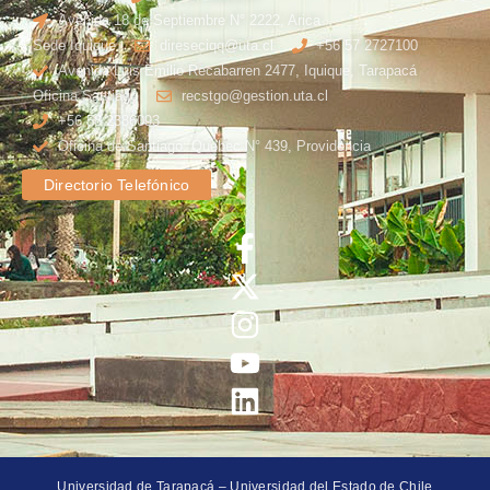
Avenida 18 de Septiembre N° 2222, Arica
Sede Iquique
direseciqq@uta.cl
+56 57 2727100​
Avenida Luis Emilio Recabarren 2477, Iquique, Tarapacá
Oficina Santiago
recstgo@gestion.uta.cl
+56 58 2386093
Oficina de Santiago: Quebec N° 439, Providencia
Directorio Telefónico
Universidad de Tarapacá – Universidad del Estado de Chile