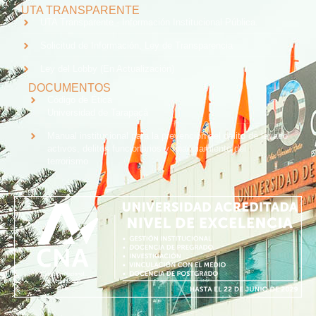
UTA TRANSPARENTE
UTA Transparente - Información Institucional Pública.
Solicitud de Información, Ley de Transparencia
Ley del Lobby (En Actualización)
DOCUMENTOS
Código de Ética
Universidad de Tarapacá
Manual institucional para la prevención del delito de lavado
activos, delitos funcionarios y financiamiento del
terrorismo