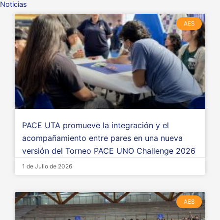
Noticias
P
P
P
P
P
P
P
P
P
P
P
AES
a
a
a
a
a
a
a
a
a
a
a
g
g
g
g
g
g
g
g
g
g
g
e
e
e
e
e
e
e
e
e
e
e
PACE UTA promueve la integración y el
acompañamiento entre pares en una nueva
versión del Torneo PACE UNO Challenge 2026
1 de Julio de 2026
AES