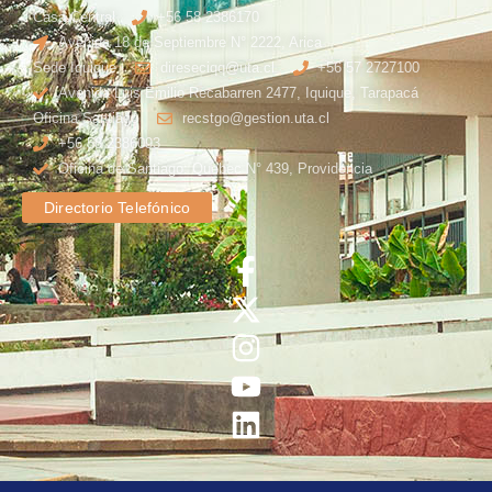
Casa Central
+56 58 2386170
Avenida 18 de Septiembre N° 2222, Arica
Sede Iquique
direseciqq@uta.cl
+56 57 2727100​
Avenida Luis Emilio Recabarren 2477, Iquique, Tarapacá
Oficina Santiago
recstgo@gestion.uta.cl
+56 58 2386093
Oficina de Santiago: Quebec N° 439, Providencia
Directorio Telefónico