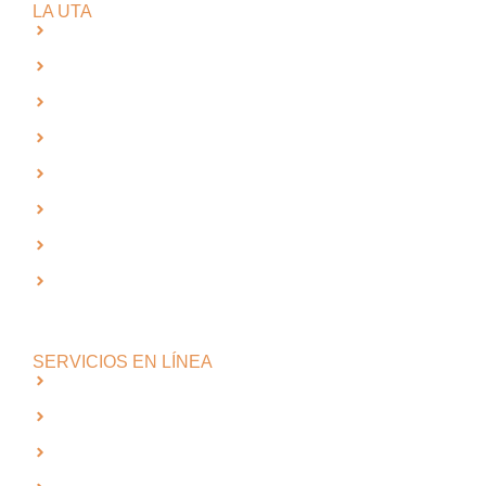
LA UTA
Sede Iquique
Sistema de Bibliotecas
Convenio de Desempeño
Dirección de Asuntos Estudiantiles
Fondo Solidario de Crédito
Relaciones Internacionales
Admisión
Información relevante para la toma de decisiones de los
potenciales estudiantes
SERVICIOS EN LÍNEA
Intranet
Correo UTA
med
EUDEV UTA