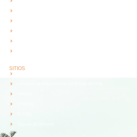
Radio UTA - 95.9 FM en Arica
Trabaja con Nosotros
Validación de Documentos
RTV UTA
Solicitud de Planes y Programas
Índice de Radiación Solar - Laboratorio de Radiación UV
SITIOS
Santander
Consorcio de Universidades del Estado de Chile
Webpay
Universia
REUNA
Consejo de Rectores